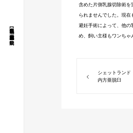
含めた片側乳腺切除術を
られませんでした。現在
避妊手術によって、他の
【年中無休】埼玉県 川口・鳩ヶ谷・蕨・東浦和・越谷・東京都北区赤羽の動物病院
め、飼い主様もワンちゃ
シェットランド
内方亜脱臼