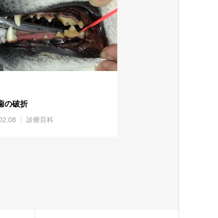
歯の破折
02.08
診療百科