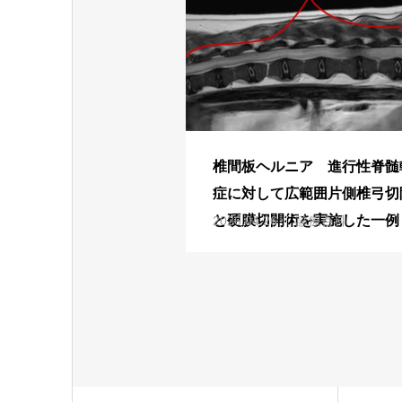
椎間板ヘルニア 進行性脊髄
症に対して広範囲片側椎弓切
と硬膜切開術を実施した一例
2026.04.26
診療百科