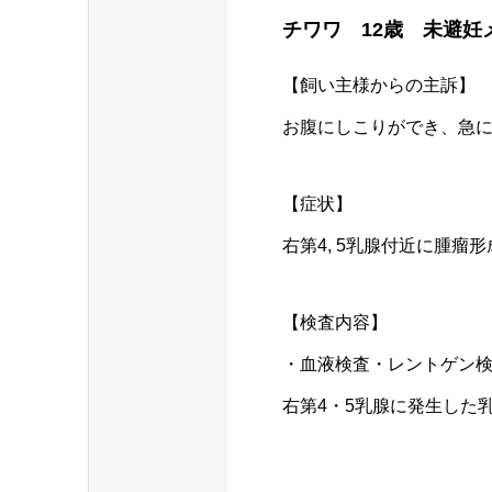
チワワ 12歳 未避妊
【飼い主様からの主訴】
お腹にしこりができ、急
【症状】
右第4, 5乳腺付近に腫瘤形
【検査内容】
・血液検査・レントゲン
右第4・5乳腺に発生した