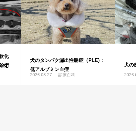
軟化
犬のタンパク漏出性腸症（PLE)：
犬の
除術
低アルブミン血症
2026.03.27
診療百科
2026.