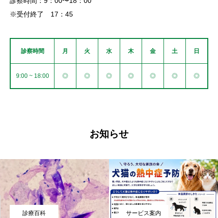
診察時間：9：00〜18：00
※受付終了 17：45
診察時間
月
火
水
木
金
土
日
9:00 ~ 18:00
◎
◎
◎
◎
◎
◎
◎
お知らせ
サービス案内
サービス案内