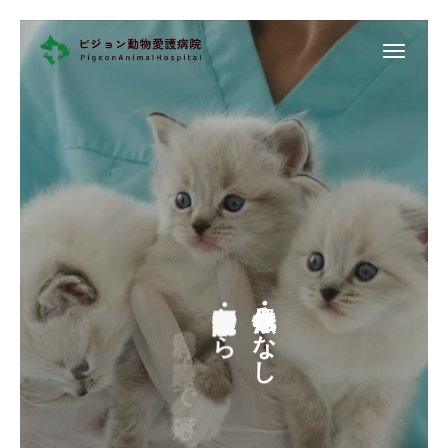
診療案内
診察予約
各院紹介
当院について
各院紹介
診療案内
健康診断・予防医療から
年中無休・昼休みなし
専門科の診療まで対応
専門クリニック
セカンドオピニオン
求人情報