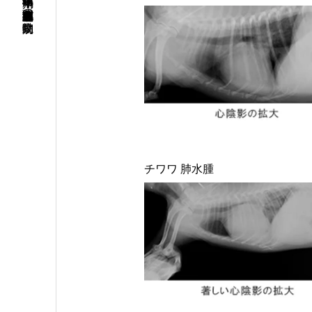
【年中無休】埼玉県 川口・鳩ヶ谷・蕨・東浦和・越谷・東京都北区赤羽の動物病院
チワワ 肺水腫