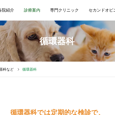
各院紹介
診療案内
専門クリニック
セカンドオピ
循環器科
器科など
循環器科
循環器科では定期的な検診で、