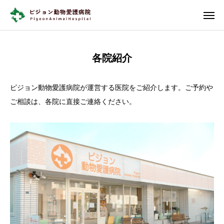
診療案内
診察予約
各院紹介
各院紹介
ピジョン動物愛護病院が運営する医院をご紹介します。ご予約や
当院について
ご相談は、各院に直接ご連絡ください。
各院紹介
診療案内
専門クリニック
セカンドオピニオン
求人情報