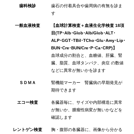
歯科検診
歯石の付着具合や歯周病の有無を診ま
す
一般血液検査
【血球計算検査＋血液生化学検査 18項
目(TP･Alb･Glob･Alb/Glob･ALT･
ALP･GGT･TBil･TCho･Glu･Amy･Lip･
BUN･Cre･BUN/Cre･P･Ca･CRP)】
血球成分の割合と、血糖値、肝臓、腎
臓、脂質、血球タンパク、炎症 の数値
などに異常が無いかを診ます
ＳＤＭＡ
腎機能マーカー 腎臓病の早期発見が
期待できます
エコー検査
各臓器毎に、サイズや内部構造に異常
が無いか、腫瘤性病変が無いかなどを
確認します
レントゲン検査
胸・腹部の各臓器に、画像から分かる