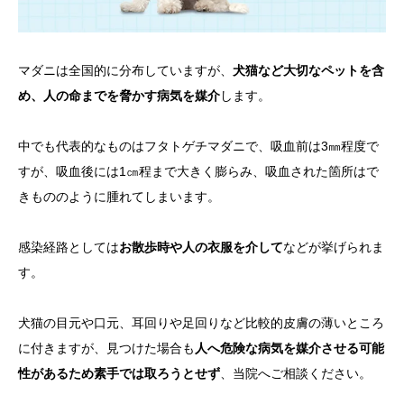
マダニは全国的に分布していますが、
犬猫など大切なペットを含
め、人の命までを脅かす病気を媒介
します。
中でも代表的なものはフタトゲチマダニで、吸血前は3㎜程度で
すが、吸血後には1㎝程まで大きく膨らみ、吸血された箇所はで
きもののように腫れてしまいます。
感染経路としては
お散歩時や人の衣服を介して
などが挙げられま
す。
犬猫の目元や口元、耳回りや足回りなど比較的皮膚の薄いところ
に付きますが、見つけた場合も
人へ危険な病気を媒介させる可能
性があるため素手では取ろうとせず
、当院へご相談ください。