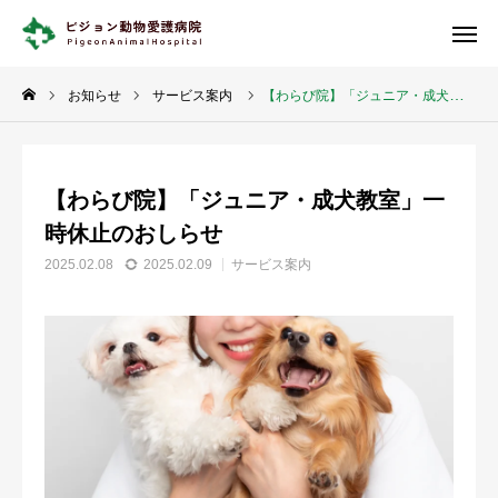
診療案内
診察予約
お知らせ
サービス案内
【わらび院】「ジュニア・成犬教室」一時休止のおしらせ
各院紹介
【わらび院】「ジュニア・成犬教室」一
当院について
時休止のおしらせ
各院紹介
2025.02.08
2025.02.09
サービス案内
診療案内
専門クリニック
セカンドオピニオン
求人情報